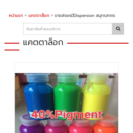
»
»
หน้าแรก
แคตตาล็อก
ขายส่งเคมีDispersion สมุทรสาคร
แคตตาล็อก