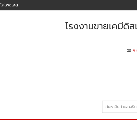
โล่เพจเจส
โรงงานขายเคมีดิสเ
a